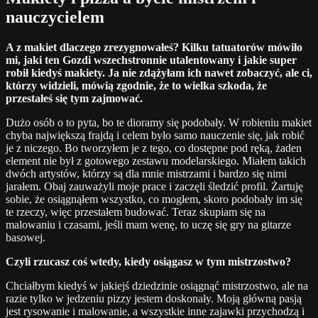
nauczycielem
A z makiet dlaczego zrezygnowałeś? Kilku tatuatorów mówiło
mi, jaki ten Gozdi wszechstronnie utalentowany i jakie super
robił kiedyś makiety. Ja nie zdążyłam ich nawet zobaczyć, ale ci,
którzy widzieli, mówią zgodnie, że to wielka szkoda, że
przestałeś się tym zajmować.
Dużo osób o to pyta, bo te dioramy się podobały. W robieniu makiet
chyba największą frajdą i celem było samo nauczenie się, jak robić
je z niczego. Bo tworzyłem je z tego, co dostępne pod ręką, żaden
element nie był z gotowego zestawu modelarskiego. Miałem takich
dwóch artystów, którzy są dla mnie mistrzami i bardzo się nimi
jarałem. Obaj zauważyli moje prace i zaczęli śledzić profil. Żartuję
sobie, że osiągnąłem wszystko, co mogłem, skoro podobały im się
te rzeczy, więc przestałem budować. Teraz skupiam się na
malowaniu i czasami, jeśli mam wenę, to uczę się gry na gitarze
basowej.
Czyli rzucasz coś wtedy, kiedy osiągasz w tym mistrzostwo?
Chciałbym kiedyś w jakiejś dziedzinie osiągnąć mistrzostwo, ale na
razie tylko w jedzeniu pizzy jestem doskonały. Moją główną pasją
jest rysowanie i malowanie, a wszystkie inne zajawki przychodzą i