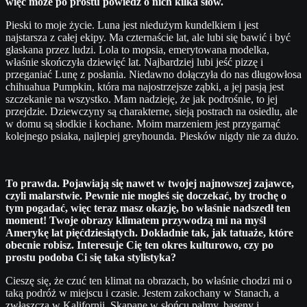
więc może po prostu powiedz o nich kilka słów.
Pieski to moje życie. Luna jest niedużym kundelkiem i jest
najstarsza z całej ekipy. Ma czternaście lat, ale lubi się bawić i być
głaskana przez ludzi. Lola to mopsia, emerytowana modelka,
właśnie skończyła dziewięć lat. Najbardziej lubi jeść pizzę i
przeganiać Lunę z posłania. Niedawno dołączyła do nas długowłosa
chihuahua Pumpkin, która ma najostrzejsze ząbki, a jej pasją jest
szczekanie na wszystko. Mam nadzieję, że jak podrośnie, to jej
przejdzie. Dziewczyny są charakterne, sieją postrach na osiedlu, ale
w domu są słodkie i kochane. Moim marzeniem jest przygarnąć
kolejnego psiaka, najlepiej greyhounda. Piesków nigdy nie za dużo.
⠀
To prawda. Pojawiają się nawet w twojej najnowszej zajawce,
czyli malarstwie. Pewnie nie mogłeś się doczekać, by trochę o
tym pogadać, więc teraz masz okazję, bo właśnie nadszedł ten
moment! Twoje obrazy klimatem przywodzą mi na myśl
Amerykę lat pięćdziesiątych. Dokładnie tak, jak tatuaże, które
obecnie robisz. Interesuje Cię ten okres kulturowo, czy po
prostu podoba Ci się taka stylistyka?
Cieszę się, że czuć ten klimat na obrazach, bo właśnie chodzi mi o
taką podróż w miejscu i czasie. Jestem zakochany w Stanach, a
zwłaszcza w Kalifornii. Skąpane w słońcu palmy, baseny i