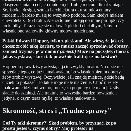
klasyczne auta to coś, co mnie kręci. Lubię mocno klimat vintage.
Stylistyka, design, sztuka i architektura okresu mid-century
modern… bardzo mi się to wszystko podoba. Sam kiedyś miałem
chevroleta z 1963 roku. Ale za to nie trafiają do mnie pin-upki czy
rockabilly. Teraz uczę się malować pieski i chciałbym, żeby to
właśnie one stanowiły główny motyw moich prac.
Polski Edward Hopper, tylko z pieskami! Ale wiesz, że jak też
chcesz zrobić taką karierę, to musisz zacząć sprzedawać obrazy,
zamiast trzymać je w domu?
(śmiech)
Może na początek chociaż
jakaś wystawa, skoro tak poważnie traktujesz malarstwo?
Hopper to prawdziwy artysta, a ja to zwykły amator. Na razie nie
sprzedaję tego, co już namalowałem, bo właśnie zbieram obrazy,
żeby zrobić wystawę. Oczywiście jeśli znajdę miejsce, gdzie będą
chcieli to pokazać. To takie moje małe marzenie. Choć niestety
malowanie idzie mi wolno, bo często po pracy nie mam już siły
siadać do sztalugi. Ale traktuję to wszystko bardzo poważnie i
jedyne, o czym teraz myślę, to właśnie malowanie.
Skromność, stres i „Trudne sprawy"
Coś Ty taki skromny?! Skąd problem, by przyznać, że po
prostu jesteś w czymś dobry? Mój profesor na