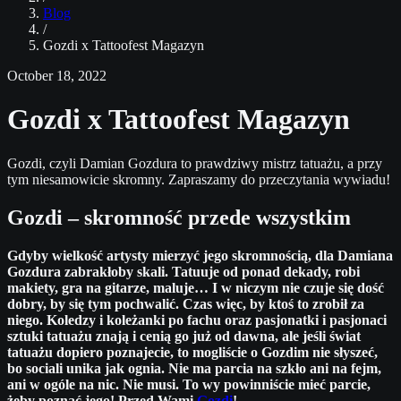
Blog
/
Gozdi x Tattoofest Magazyn
October 18, 2022
Gozdi x Tattoofest Magazyn
Gozdi, czyli Damian Gozdura to prawdziwy mistrz tatuażu, a przy
tym niesamowicie skromny. Zapraszamy do przeczytania wywiadu!
Gozdi – skromność przede wszystkim
Gdyby wielkość artysty mierzyć jego skromnością, dla Damiana
Gozdura zabrakłoby skali. Tatuuje od ponad dekady, robi
makiety, gra na gitarze, maluje… I w niczym nie czuje się dość
dobry, by się tym pochwalić. Czas więc, by ktoś to zrobił za
niego. Koledzy i koleżanki po fachu oraz pasjonatki i pasjonaci
sztuki tatuażu znają i cenią go już od dawna, ale jeśli świat
tatuażu dopiero poznajecie, to mogliście o Gozdim nie słyszeć,
bo sociali unika jak ognia. Nie ma parcia na szkło ani na fejm,
ani w ogóle na nic. Nie musi. To wy powinniście mieć parcie,
żeby poznać jego!
Przed Wami
Gozdi
!