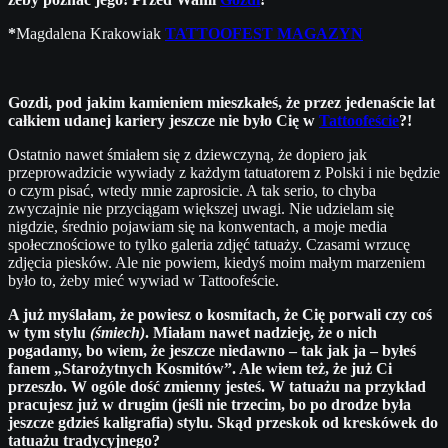
*
Magdalena Krakowiak
TATTOOFEST MAGAZYN
⠀
Gozdi, pod jakim kamieniem mieszkałeś, że przez jedenaście lat
całkiem udanej kariery jeszcze nie było Cię w
Tattoofeście
?!
Ostatnio nawet śmiałem się z dziewczyną, że dopiero jak
przeprowadzicie wywiady z każdym tatuatorem z Polski i nie będzie
o czym pisać, wtedy mnie zaprosicie. A tak serio, to chyba
zwyczajnie nie przyciągam większej uwagi. Nie udzielam się
nigdzie, średnio pojawiam się na konwentach, a moje media
społecznościowe to tylko galeria zdjęć tatuaży. Czasami wrzucę
zdjęcia piesków. Ale nie powiem, kiedyś moim małym marzeniem
było to, żeby mieć wywiad w Tattoofeście.
A już myślałam, że powiesz o kosmitach, że Cię porwali czy coś
w tym stylu
(śmiech)
. Miałam nawet nadzieję, że o nich
pogadamy, bo wiem, że jeszcze niedawno – tak jak ja – byłeś
fanem „Starożytnych Kosmitów”. Ale wiem też, że już Ci
przeszło. W ogóle dość zmienny jesteś. W tatuażu na przykład
pracujesz już w drugim (jeśli nie trzecim, bo po drodze była
jeszcze gdzieś kaligrafia) stylu. Skąd przeskok od kreskówek do
tatuażu tradycyjnego?