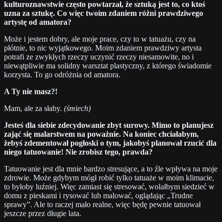
kulturoznawstwie często powtarzał, że sztuką jest to, co ktoś
uzna za sztukę. Co więc twoim zdaniem różni prawdziwego
artystę od amatora?
Może i jestem dobry, ale moje prace, czy to w tatuażu, czy na
płótnie, to nic wyjątkowego. Moim zdaniem prawdziwy artysta
potrafi ze zwykłych rzeczy uczynić rzeczy niesamowite, no i
niewątpliwie ma solidny warsztat plastyczny, z którego świadomie
korzysta. To go odróżnia od amatora.
A Ty nie masz?!
Mam, ale za słaby.
(śmiech)
Jesteś dla siebie zdecydowanie zbyt surowy. Mimo to planujesz
zająć się malarstwem na poważnie. Na koniec chciałabym,
żebyś zdementował pogłoski o tym, jakobyś planował rzucić dla
niego tatuowanie! Nie zrobisz tego, prawda?
Tatuowanie jest dla mnie bardzo stresujące, a to źle wpływa na moje
zdrowie. Może gdybym mógł robić tylko tatuaże w moim klimacie,
to byłoby luźniej. Więc zamiast się stresować, wolałbym siedzieć w
domu z pieskami i rysować lub malować, oglądając „Trudne
sprawy”. Ale to raczej mało realne, więc będę pewnie tatuował
jeszcze przez długie lata.