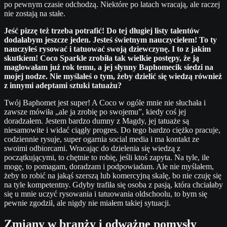
po pewnym czasie odchodzą. Niektóre po latach wracają, ale raczej
nie zostają na stałe.
Jeść pizzę też trzeba potrafić! Do tej długiej listy talentów
dodałabym jeszcze jeden. Jesteś świetnym nauczycielem! To ty
nauczyłeś rysować i tatuować swoją dziewczynę. I to z jakim
skutkiem! Coco Sparkle zrobiła tak wielkie postępy, że ją
maglowałam już rok temu, a jej słynny Baphomecik siedzi na
mojej nodze. Nie myślałeś o tym, żeby dzielić się wiedzą również
z innymi adeptami sztuki tatuażu?
Twój Baphomet jest super! A Coco w ogóle mnie nie słuchała i
zawsze mówiła „ale ja zrobię po swojemu”, kiedy coś jej
doradzałem. Jestem bardzo dumny z Magdy, jej tatuaże są
niesamowite i widać ciągły progres. Do tego bardzo ciężko pracuje,
codziennie rysuje, super ogarnia social media i ma kontakt ze
swoimi odbiorcami. Wracając do dzielenia się wiedzą z
początkującymi, to chętnie to robię, jeśli ktoś zapyta. Na tyle, ile
mogę, to pomagam, doradzam i podpowiadam. Ale nie myślałem,
żeby to robić na jakąś szerszą lub komercyjną skalę, bo nie czuję się
na tyle kompetentny. Gdyby trafiła się osoba z pasją, która chciałaby
się u mnie uczyć rysowania i tatuowania oldschoolu, to bym się
pewnie zgodził, ale nigdy nie miałem takiej sytuacji.
Zmiany w branży i odważne pomysły