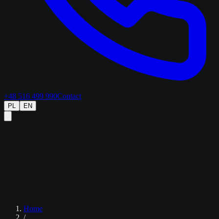
+48 516 499 990
Contact
PL
EN
Home
/