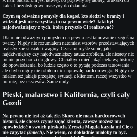
A nam tatuatorom jest łatwiej, bo pojawiły się tablety, drukarki do
kalek i bezobsługowe maszyny do dziarania.
Czym są odważne pomysły dla kogoś, kto siedzi w branży i
widział jeśli nie wszystko, to na pewno wiele? Jaki był
najodważniejszy z tych, które przyszło Ci realizować?
Dla mnie odważnym pomysłem na pewno jest tatuowanie czegoś na
twarzy. Nigdy nie rozumiałem natomiast wzorów przedstawiających
realistyczne siusiaki i waginy. Czasami myślę sobie, jaki
najdziwniejszy czy najodważniejszy tatuaż zrobiłem, ale niestety nic
mi nie przychodzi do głowy. Chciałbym mieć jakąś ciekawą historię
do opowiedzenia, bo ludzie często o to pytają podczas tatuowania,
ale chyba nigdy nie robiłem nic naprawdę hardcorowego. Nigdy nie
miałem też jakiejś przegiętej sytuacji z klientem, raczej wszystko w
normie, bez ekscesów. Same nudy.
Pieski, malarstwo i Kalifornia, czyli cały
Gozdi
Na pewno nie jest aż tak źle. Skoro nie masz hardcorowych
historii, ale chcesz czymś zająć klienta, zawsze możesz mu
opowiedzieć o swoich pieskach. Zresztą Magda kazała mi Cię o
nie zapytać
(śmiech)
. Nie wiem, co dokładnie miałoby to być,