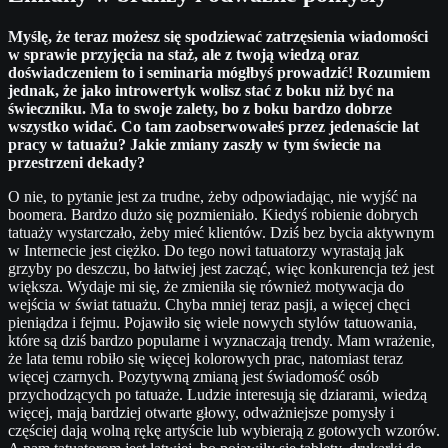
Myślę, że teraz możesz się spodziewać zatrzęsienia wiadomości
w sprawie przyjęcia na staż, ale z twoją wiedzą oraz
doświadczeniem to i seminaria mógłbyś prowadzić! Rozumiem
jednak, że jako introwertyk wolisz stać z boku niż być na
świeczniku. Ma to swoje zalety, bo z boku bardzo dobrze
wszystko widać. Co tam zaobserwowałeś przez jedenaście lat
pracy w tatuażu? Jakie zmiany zaszły w tym świecie na
przestrzeni dekady?
O nie, to pytanie jest za trudne, żeby odpowiadając, nie wyjść na
boomera. Bardzo dużo się pozmieniało. Kiedyś robienie dobrych
tatuaży wystarczało, żeby mieć klientów. Dziś bez bycia aktywnym
w Internecie jest ciężko. Do tego nowi tatuatorzy wyrastają jak
grzyby po deszczu, bo łatwiej jest zacząć, więc konkurencja też jest
większa. Wydaje mi się, że zmieniła się również motywacja do
wejścia w świat tatuażu. Chyba mniej teraz pasji, a więcej chęci
pieniądza i fejmu. Pojawiło się wiele nowych stylów tatuowania,
które są dziś bardzo popularne i wyznaczają trendy. Mam wrażenie,
że lata temu robiło się więcej kolorowych prac, natomiast teraz
więcej czarnych. Pozytywną zmianą jest świadomość osób
przychodzących po tatuaże. Ludzie interesują się dziarami, wiedzą
więcej, mają bardziej otwarte głowy, odważniejsze pomysły i
częściej dają wolną rękę artyście lub wybierają z gotowych wzorów.