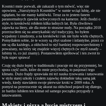
Kosmici mnie porwali, ale zakazali o tym mówić, więc nie
opowiem. „Starożytnych Kosmitów” w sumie wciąż lubię, ale nie
oglądam, bo nie mamy kablówki. Teraz za to jestem fanem
paranormalnych zjawisk uchwyconych na kamerze. Jeśli chodzi o
style, to kreskówki robiłem kilka ładnych lat. Była chwilowa
zajawka na litery, ale dla mnie to straszne nudy. Na początku 2018
przerzuciłem się na amerykański styl tradycyjny, bo byłem
wypalony i znudzony, a na kreskówki i tak nie było wielu chętnych.
Pomyślałem sobie, że te wzory są zbyt szalone i infantylne, przez co
nie są dla każdego, a oldschool to styl bardziej rozpowszechniony i
poważany, na który się znajdzie więcej chętnych (w myśl zasady –
lubimy to, co już znamy). Postanowiłem spróbować i ten zwrot to
była super sprawa!
Czuję się dużo lepiej w traditionalu i pracuje mi się przyjemniej, bo
spora część osób, które do mnie przychodzą, to pasjonaci tego
klimatu. Dużo frajdy sprawiała mi też nauka rysowania i tatuowania
w stylu starej szkoły i czułem zajawkę dokładnie taką samą jak
wtedy, kiedy stawiałem swoje pierwsze kroki w 2009 roku. A
pomysł na przerzucenie się akurat na oldschool pojawił się dlatego,
że bardzo lubiłem ten klimat od samego początku przygody z
tatuowaniem.
Makiety i pizza a bycie mistrzem i